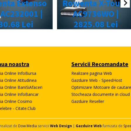
ua noastra
Servicii Recomandate
tia Online InfoBursa
Realizare pagina Web
ia Online Atitudinea
Gazduire Web - SpeedHost
ia Online BaniSiAfaceri
Optimizare Motoare de cautar
tia Online InfoBancar
Stocheaza documente in cloud
tia Online Cosimo
Gazduire Reseller
elebre - Citate.Club
realizat de
Dow Media
servicii
Web Design
|
Gazduire Web
furnizata de
Spe