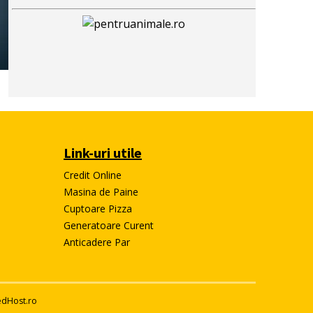
Link-uri utile
Credit Online
Masina de Paine
e
Cuptoare Pizza
Generatoare Curent
Anticadere Par
edHost.ro