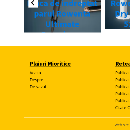
Plaiuri Mioritice
Retea
Acasa
Publica
Despre
Publicat
De vazut
Publicat
Publica
Publica
Citate C
Web site 