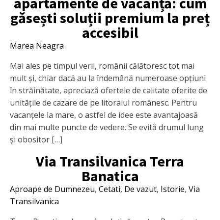
apartamente de vacanță: cum
găsești soluții premium la preț
accesibil
Marea Neagra
Mai ales pe timpul verii, românii călătoresc tot mai
mult și, chiar dacă au la îndemână numeroase opțiuni
în străinătate, apreciază ofertele de calitate oferite de
unitățile de cazare de pe litoralul românesc. Pentru
vacanțele la mare, o astfel de idee este avantajoasă
din mai multe puncte de vedere. Se evită drumul lung
și obositor […]
Via Transilvanica Terra
Banatica
Aproape de Dumnezeu
,
Cetati
,
De vazut
,
Istorie
,
Via
Transilvanica