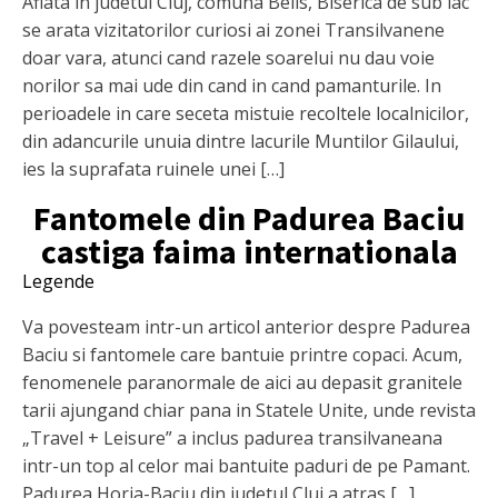
Aflata in judetul Cluj, comuna Belis, Biserica de sub lac
se arata vizitatorilor curiosi ai zonei Transilvanene
doar vara, atunci cand razele soarelui nu dau voie
norilor sa mai ude din cand in cand pamanturile. In
perioadele in care seceta mistuie recoltele localnicilor,
din adancurile unuia dintre lacurile Muntilor Gilaului,
ies la suprafata ruinele unei […]
Fantomele din Padurea Baciu
castiga faima internationala
Legende
Va povesteam intr-un articol anterior despre Padurea
Baciu si fantomele care bantuie printre copaci. Acum,
fenomenele paranormale de aici au depasit granitele
tarii ajungand chiar pana in Statele Unite, unde revista
„Travel + Leisure” a inclus padurea transilvaneana
intr-un top al celor mai bantuite paduri de pe Pamant.
Padurea Horia-Baciu din judetul Cluj a atras […]