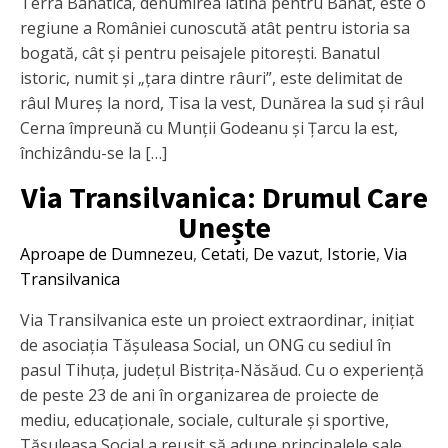
Terra Banatica, denumirea latină pentru Banat, este o
regiune a României cunoscută atât pentru istoria sa
bogată, cât și pentru peisajele pitorești. Banatul
istoric, numit și „țara dintre râuri”, este delimitat de
râul Mureș la nord, Tisa la vest, Dunărea la sud și râul
Cerna împreună cu Munții Godeanu și Țarcu la est,
închizându-se la […]
Via Transilvanica: Drumul Care
Unește
Aproape de Dumnezeu
,
Cetati
,
De vazut
,
Istorie
,
Via
Transilvanica
Via Transilvanica este un proiect extraordinar, inițiat
de asociația Tășuleasa Social, un ONG cu sediul în
pasul Tihuța, județul Bistrița-Năsăud. Cu o experiență
de peste 23 de ani în organizarea de proiecte de
mediu, educaționale, sociale, culturale și sportive,
Tășuleasa Social a reușit să adune principalele sale