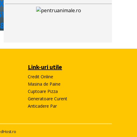
Link-uri utile
Credit Online
Masina de Paine
e
Cuptoare Pizza
Generatoare Curent
Anticadere Par
edHost.ro