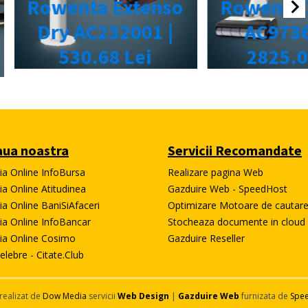
ua noastra
Servicii Recomandate
tia Online InfoBursa
Realizare pagina Web
ia Online Atitudinea
Gazduire Web - SpeedHost
ia Online BaniSiAfaceri
Optimizare Motoare de cautar
tia Online InfoBancar
Stocheaza documente in cloud
tia Online Cosimo
Gazduire Reseller
elebre - Citate.Club
realizat de
Dow Media
servicii
Web Design
|
Gazduire Web
furnizata de
Spe