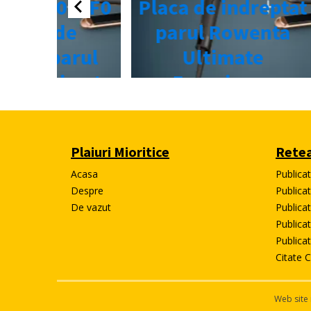
Plaiuri Mioritice
Retea
Acasa
Publica
Despre
Publicat
De vazut
Publicat
Publica
Publica
Citate C
Web site 