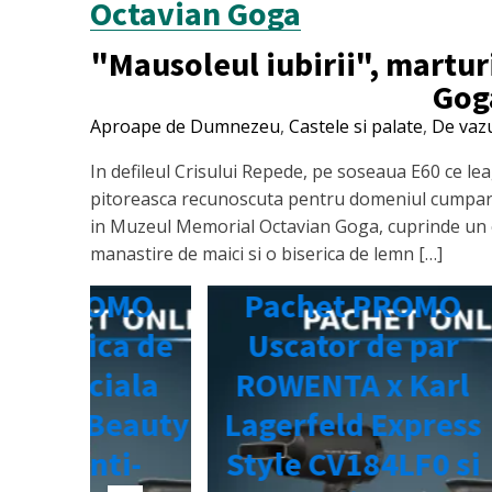
Octavian Goga
"Mausoleul iubirii", martur
Goga
Aproape de Dumnezeu
,
Castele si palate
,
De vaz
In defileul Crisului Repede, pe soseaua E60 ce lea
pitoreasca recunoscuta pentru domeniul cumpara
in Muzeul Memorial Octavian Goga, cuprinde un cas
manastire de maici si o biserica de lemn […]