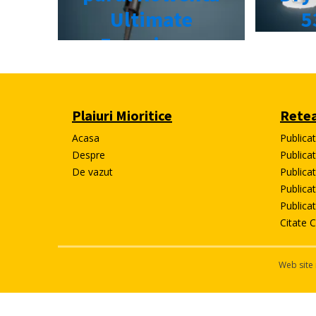
Plaiuri Mioritice
Retea
Acasa
Publica
Despre
Publicat
De vazut
Publicat
Publica
Publica
Citate C
Web site 