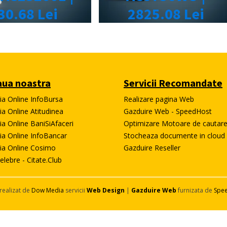
ua noastra
Servicii Recomandate
tia Online InfoBursa
Realizare pagina Web
ia Online Atitudinea
Gazduire Web - SpeedHost
ia Online BaniSiAfaceri
Optimizare Motoare de cautar
tia Online InfoBancar
Stocheaza documente in cloud
tia Online Cosimo
Gazduire Reseller
elebre - Citate.Club
realizat de
Dow Media
servicii
Web Design
|
Gazduire Web
furnizata de
Spe