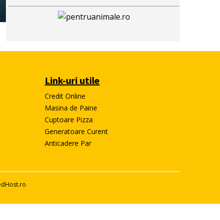
Link-uri utile
Credit Online
Masina de Paine
e
Cuptoare Pizza
Generatoare Curent
Anticadere Par
edHost.ro