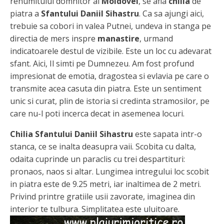
renumitului domnitor al
Moldovei
, se afla
chilia
de
piatra a
Sfantului Daniil Sihastru
. Ca sa ajungi aici,
trebuie sa cobori in valea Putnei, undeva in stanga pe
directia de mers inspre
manastire
, urmand
indicatoarele destul de vizibile. Este un loc cu adevarat
sfant. Aici, Il simti pe Dumnezeu. Am fost profund
impresionat de emotia, dragostea si evlavia pe care o
transmite acea casuta din piatra. Este un sentiment
unic si curat, plin de istoria si credinta stramosilor, pe
care nu-l poti incerca decat in asemenea locuri.
Chilia Sfantului Daniil Sihastru
este sapata intr-o
stanca, ce se inalta deasupra vaii. Scobita cu dalta,
odaita cuprinde un paraclis cu trei despartituri:
pronaos, naos si altar. Lungimea intregului loc scobit
in piatra este de 9.25 metri, iar inaltimea de 2 metri.
Privind printre gratiile usii zavorate, imaginea din
interior te tulbura. Simplitatea este uluitoare.