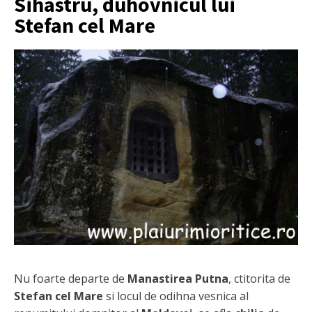
Sihastru, duhovnicul lui
Stefan cel Mare
Nu foarte departe de
Manastirea Putna
, ctitorita de
Stefan cel Mare
si locul de odihna vesnica al