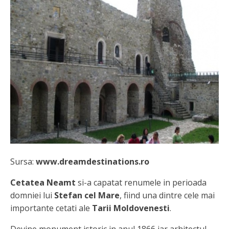
Sursa:
www.dreamdestinations.ro
Cetatea Neamt
si-a capatat renumele in perioada
domniei lui
Stefan cel Mare
, fiind una dintre cele mai
importante cetati ale
Tarii Moldovenesti
.
Devine monument istoric in anul 1866 iar arhitectul